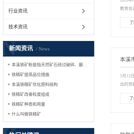
202
教育会
行业资讯
了
技术资讯
N
新闻资讯
News
本溪
本溪铁矿粉是指天然矿石经过破碎、磨碎、选矿等加工处理成的精矿粉
铁精矿提高品位措施
5月1
出的贡
本溪铁精矿优化原料结构
铁精矿改善粒度组成
了
铁精矿种类和用量
什么叫做铁精矿