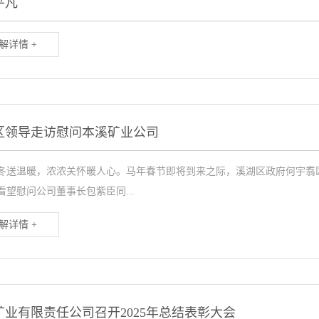
平凡
解详情 +
区领导走访慰问本溪矿业公司
冬送温暖，浓浓关怀暖人心。马年春节即将到来之际，溪湖区政府何宇翥
看望慰问公司董事长包紫臣同...
解详情 +
矿业有限责任公司召开2025年总结表彰大会