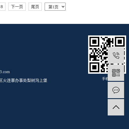
8
下一页
尾页
.com
手机站
区火连寨办事处梨树沟上堡