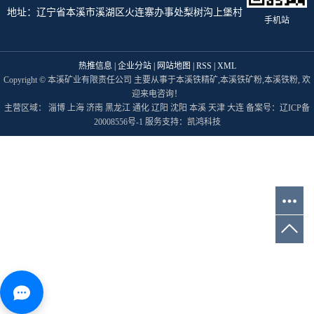
地址：辽宁省本溪市溪湖区火连寨办事处梨树沟上堡村
手机站
热推信息
|
企业分站
|
网站地图
|
RSS
|
XML
Copyright © 本溪矿业有限责任公司 主要从事于
本溪铁精矿
,
本溪铁矿粉
,
本溪铁粉
, 欢
迎来电咨询！
主营区域：
淄博
上海
济南
黑龙江
通化
辽阳
沈阳
本溪
天津
大连
备案号：
辽ICP备
20008556号-1
服务支持：
凯鸿科技