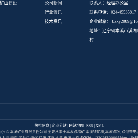
矿山建设
公司新闻
联系人：经理办公室
行业资讯
联系电话：024-45535817
技术资讯
企业邮箱： bxky2009@163
地址：辽宁省本溪市溪湖
村
热推信息
|
企业分站
|
网站地图
|
RSS
|
XML
yright © 本溪矿业有限责任公司 主要从事于
本溪铁精矿
,
本溪铁矿粉
,
本溪铁粉
, 欢迎来
博
上海
济南
黑龙江
通化
辽阳
沈阳
本溪
天津
大连
备案号：
辽ICP备20008556号-1
服