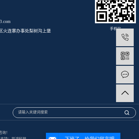
.com
手机站
区火连寨办事处梨树沟上堡
电咨询！
务支持：
凯鸿科技