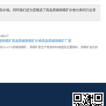
及价格。同时我们还为您精选了
高品质磁铁精矿价格
分类的行业资
0117
磁铁精矿
高品质磁铁精矿价格
高品质磁铁精矿厂家
5%-67%的磁铁精矿，铁精矿是生产炼铁炉料球团的主要原料，铁精矿品位的