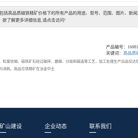
,包括
高品质磁铁精矿价格
下的所有产品的用途、型号、范围、图片、新闻
欲了解更多详细信息,请点击访问!
产品编号：160811
关键词：
高品质
，粒度较细。磁铁矿石经过破碎、磨细、分级和磁选等工艺，加工处理生产出品位达到6
料消耗。高品位铁精矿在冶金中主
矿山建设
企业动态
联系我们