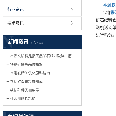
本溪铁
行业资讯
1.将
铁
矿石经料
技术资讯
送机送到
N
进行筛分
新闻资讯
News
本溪铁矿粉是指天然矿石经过破碎、磨碎、选矿等加工处理成的精矿粉
铁精矿提高品位措施
本溪铁精矿优化原料结构
铁精矿改善粒度组成
铁精矿种类和用量
什么叫做铁精矿