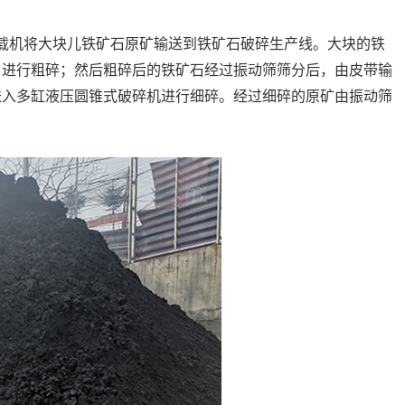
载机将大块儿铁矿石原矿输送到铁矿石破碎生产线。大块的铁
）进行粗碎；然后粗碎后的铁矿石经过振动筛筛分后，由皮带输
送入多缸液压圆锥式破碎机进行细碎。经过细碎的原矿由振动筛